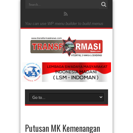
You can use WP menu builder to build menus
Putusan MK Kemenangan