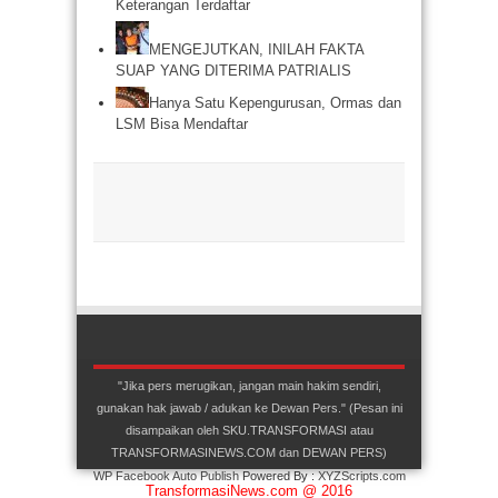
Keterangan Terdaftar
MENGEJUTKAN, INILAH FAKTA
SUAP YANG DITERIMA PATRIALIS
Hanya Satu Kepengurusan, Ormas dan
LSM Bisa Mendaftar
"Jika pers merugikan, jangan main hakim sendiri,
gunakan hak jawab / adukan ke Dewan Pers." (Pesan ini
disampaikan oleh SKU.TRANSFORMASI atau
TRANSFORMASINEWS.COM dan DEWAN PERS)
WP Facebook Auto Publish
Powered By :
XYZScripts.com
TransformasiNews.com @ 2016