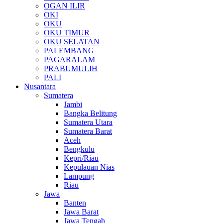
OGAN ILIR
OKI
OKU
OKU TIMUR
OKU SELATAN
PALEMBANG
PAGARALAM
PRABUMULIH
PALI
Nusantara
Sumatera
Jambi
Bangka Belitung
Sumatera Utara
Sumatera Barat
Aceh
Bengkulu
Kepri/Riau
Kepulauan Nias
Lampung
Riau
Jawa
Banten
Jawa Barat
Jawa Tengah