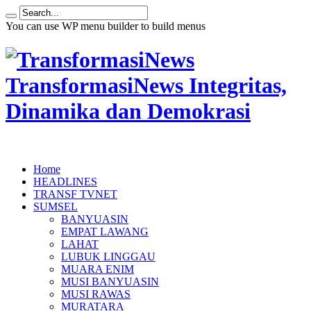
You can use WP menu builder to build menus
TransformasiNews Integritas,
Dinamika dan Demokrasi
Home
HEADLINES
TRANSF TVNET
SUMSEL
BANYUASIN
EMPAT LAWANG
LAHAT
LUBUK LINGGAU
MUARA ENIM
MUSI BANYUASIN
MUSI RAWAS
MURATARA