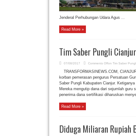
Jenderal Perhubungan Udara Agus ...
Read More »
Tim Saber Pungli Cianju
07/08/2017
Comments Off
on Tim Saber Pungl
TRANSFORMASINEWS.COM, CIANJUR. SEJ
korban pemerasan pengurus Persatuan Guru 
Saber Pungli Kabupaten Cianjur. Ketiganya
Mereka mengutip dana dari sejumlah guru s
penerima dana sertifikasi diharuskan menye
Read More »
Diduga Miliaran Rupiah 