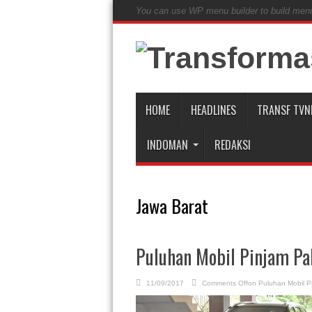
You can use WP menu builder to build men
HOME
HEADLINES
TRANSF TVN
INDOMAN
REDAKSI
Jawa Barat
Puluhan Mobil Pinjam Pa
11/09/2017
Comments Off
on Puluhan Mobil P