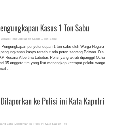
Pengungkapan Kasus 1 Ton Sabu
 Dibalik Pengungkapan Kasus 1 Ton Sabu
ungkapan penyelundupan 1 ton sabu oleh Warga Negara
k pengungkapan kasys tersebut ada peran seorang Polwan. Dia
 Rosana Albertina Labobar. Polisi yang akrab dipanggil Ocha
ari 35 anggota tim yang ikut menangkap keempat pelaku warga
sal ...
ilaporkan ke Polisi ini Kata Kapolri
ng yang Dilaporkan ke Polisi ini Kata Kapolri Tito