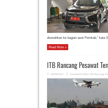
diserahkan ke bagian aset Pemkab,” kata S
Read More »
ITB Rancang Pesawat Te
18/08/2017
Comments Off
on ITB Rancang Pe