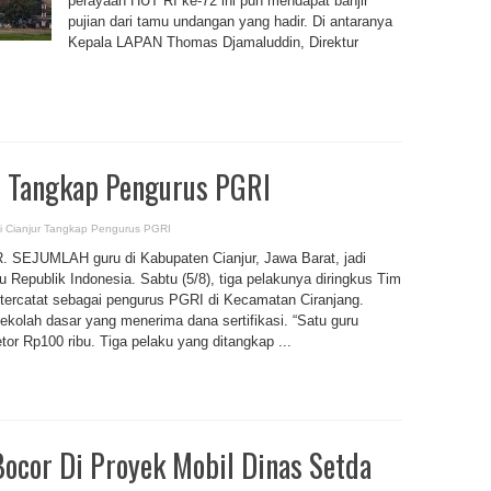
perayaan HUT RI ke-72 ini pun mendapat banjir
pujian dari tamu undangan yang hadir. Di antaranya
Kepala LAPAN Thomas Djamaluddin, Direktur
r Tangkap Pengurus PGRI
i Cianjur Tangkap Pengurus PGRI
UMLAH guru di Kabupaten Cianjur, Jawa Barat, jadi
Republik Indonesia. Sabtu (5/8), tiga pelakunya diringkus Tim
 tercatat sebagai pengurus PGRI di Kecamatan Ciranjang.
ekolah dasar yang menerima dana sertifikasi. “Satu guru
tor Rp100 ribu. Tiga pelaku yang ditangkap ...
Bocor Di Proyek Mobil Dinas Setda