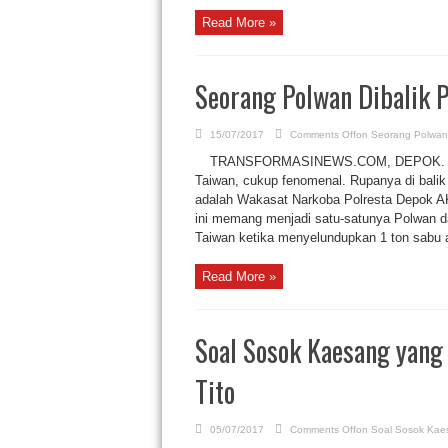
Read More »
Seorang Polwan Dibalik 
15/07/2017
Comments Off
on Seorang Polwan
TRANSFORMASINEWS.COM, DEPOK. Peng
Taiwan, cukup fenomenal. Rupanya di bali
adalah Wakasat Narkoba Polresta Depok AKP
ini memang menjadi satu-satunya Polwan d
Taiwan ketika menyelundupkan 1 ton sabu a
Read More »
Soal Sosok Kaesang yang D
Tito
05/07/2017
Comments Off
on Soal Sosok Kaesa