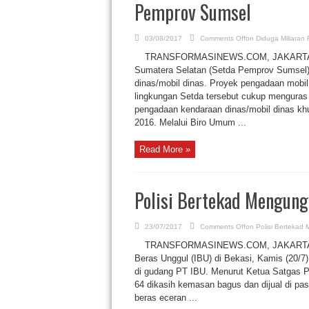
Pemprov Sumsel
03/08/2017
Comments Off
on Diduga Miliaran
TRANSFORMASINEWS.COM, JAKARTA. Untu
Sumatera Selatan (Setda Pemprov Sumsel) 
dinas/mobil dinas. Proyek pengadaan mobil
lingkungan Setda tersebut cukup menguras a
pengadaan kendaraan dinas/mobil dinas kh
2016. Melalui Biro Umum ...
Read More »
Polisi Bertekad Mengung
23/07/2017
Comments Off
on Polisi Bertekad
TRANSFORMASINEWS.COM, JAKARTA. Sat
Beras Unggul (IBU) di Bekasi, Kamis (20/7)
di gudang PT IBU. Menurut Ketua Satgas Pan
64 dikasih kemasan bagus dan dijual di pas
beras eceran ...