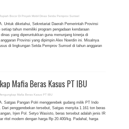
 Rupiah Bocor Di Proyek Mobil Dinas Setda Pemprov Sumsel
k diketahui, Sekretariat Daerah Pemerintah Provinsi
setiap tahun memiliki program pengadaan kendaraan
 dinas yang diperuntukkan guna menunjang kinerja di
nggaran Provinsi yang dipimpin Alex Noerdin ini. Misalnya
usus di lingkungan Setda Pemprov Sumsel di tahun anggaran
kap Mafia Beras Kasus PT IBU
 Mengungkap Mafia Beras Kasus PT IBU
gas Pangan Polri menggerebek gudang milik PT Indo
. Dari penggerebekan tersebut, Satgas menyita 1.161 ton beras
gan, Irjen Pol. Setyo Wasisto, beras tersebut adalah jenis IR
ar ritel modern dengan harga Rp 20.400/kg. Padahal, harga