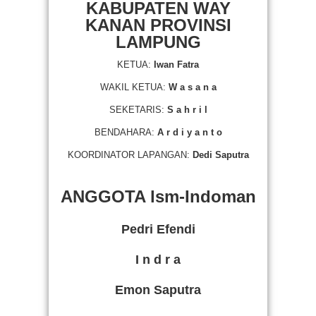
KABUPATEN WAY
KANAN PROVINSI
LAMPUNG
KETUA:
Iwan Fatra
WAKIL KETUA:
W a s a n a
SEKETARIS:
S a h r i l
BENDAHARA:
A r d i y a n t o
KOORDINATOR LAPANGAN:
Dedi Saputra
ANGGOTA lsm-Indoman
Pedri Efendi
I n d r a
Emon Saputra