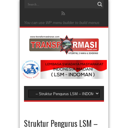
You can use WP menu builder to build menus
Struktur Pengurus LSM –