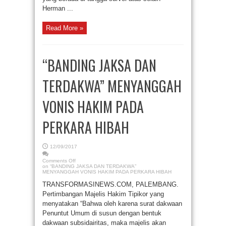
Herman ...
Read More »
“BANDING JAKSA DAN
TERDAKWA” MENYANGGAH
VONIS HAKIM PADA
PERKARA HIBAH
12/09/2017
Comments Off
on “BANDING JAKSA DAN TERDAKWA”
MENYANGGAH VONIS HAKIM PADA PERKARA HIBAH
TRANSFORMASINEWS.COM, PALEMBANG.
Pertimbangan Majelis Hakim Tipikor yang
menyatakan “Bahwa oleh karena surat dakwaan
Penuntut Umum di susun dengan bentuk
dakwaan subsidairitas, maka majelis akan