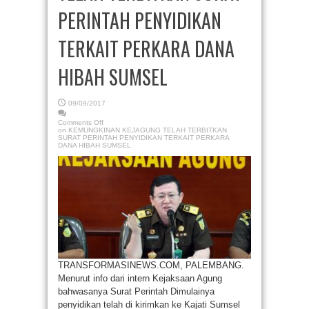
PERINTAH PENYIDIKAN
TERKAIT PERKARA DANA
HIBAH SUMSEL
09/09/2017
Comments Off
on KEMUNGKINAN KEJAGUNG TELAH TERBITKAN
SURAT PERINTAH PENYIDIKAN TERKAIT PERKARA
DANA HIBAH SUMSEL
TRANSFORMASINEWS.COM, PALEMBANG.
Menurut info dari intern Kejaksaan Agung
bahwasanya Surat Perintah Dimulainya
penyidikan telah di kirimkan ke Kajati Sumsel