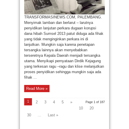
TRANSFORMASINEWS.COM, PALEMBANG.
Menyimak lamban dan berlarut – larutnya
penyidikan lanjutan perkara dugaan korupsi
dana hibah Sumsel 2013 patut diduga ada fihak
yang tidak menginginkan perkara ini di
lanjutkan. Mungkin saja karena penetapan
tersangka lainnya akan menyebabkan
terseretnya Kepala Daerah menjadi tersangka
utama. Menyikapi pernyataan Dirdik Kejagung
yang terkesan ragu –ragu dan klise melanjutkan
proses penyidikan sehingga mungkin saja ada
fihak ...
Read More »
1
2
3
4
5
»
Page 1 of 187
10
20
30
...
Last »