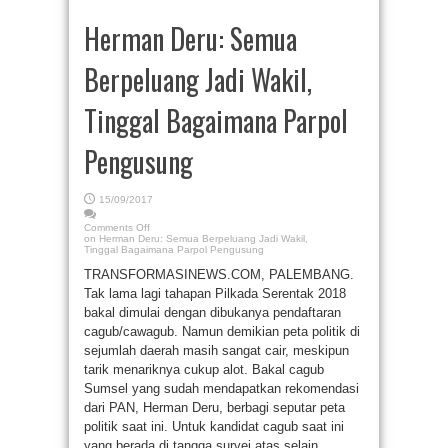
Herman Deru: Semua
Berpeluang Jadi Wakil,
Tinggal Bagaimana Parpol
Pengusung
15/09/2017
Comments Off
on Herman Deru: Semua Berpeluang Jadi Wakil,
Tinggal Bagaimana Parpol Pengusung
TRANSFORMASINEWS.COM, PALEMBANG.
Tak lama lagi tahapan Pilkada Serentak 2018
bakal dimulai dengan dibukanya pendaftaran
cagub/cawagub. Namun demikian peta politik di
sejumlah daerah masih sangat cair, meskipun
tarik menariknya cukup alot. Bakal cagub
Sumsel yang sudah mendapatkan rekomendasi
dari PAN, Herman Deru, berbagi seputar peta
politik saat ini. Untuk kandidat cagub saat ini
yang berada di tangga survei atas selain