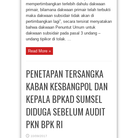
mempertimbangkan terlebih dahulu dakwaan
primair, bilamana dakwaan primair telah terbukti
maka dakwaan subsidair tidak akan di
pertimbangkan lagi”, secara tersirat menyatakan
bahwa dakwaan Penuntut Umum untuk
dakwaan subsidair pada pasal 3 undang –
undang tipikor di tolak. ...
Read More »
PENETAPAN TERSANGKA
KABAN KESBANGPOL DAN
KEPALA BPKAD SUMSEL
DIDUGA SEBELUM AUDIT
PKN BPK RI
10/09/2017