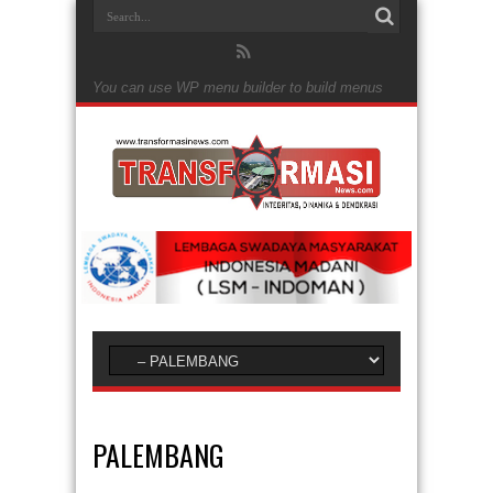
You can use WP menu builder to build menus
PALEMBANG