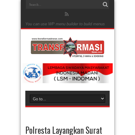
You can use WP menu builder to build menus
Polresta Layangkan Surat