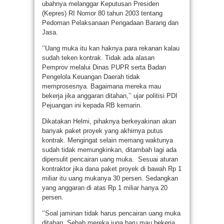
ubahnya melanggar Keputusan Presiden
(Kepres) RI Nomor 80 tahun 2003 tentang
Pedoman Pelaksanaan Pengadaan Barang dan
Jasa.
‘’Uang muka itu kan haknya para rekanan kalau
sudah teken kontrak. Tidak ada alasan
Pemprov melalui Dinas PUPR serta Badan
Pengelola Keuangan Daerah tidak
memprosesnya. Bagaimana mereka mau
bekerja jika anggaran ditahan,’’ ujar politisi PDI
Pejuangan ini kepada RB kemarin.
Dikatakan Helmi, pihaknya berkeyakinan akan
banyak paket proyek yang akhirnya putus
kontrak. Mengingat selain memang waktunya
sudah tidak memungkinkan, ditambah lagi ada
dipersulit pencairan uang muka. Sesuai aturan
kontraktor jika dana paket proyek di bawah Rp 1
miliar itu uang mukanya 30 persen. Sedangkan
yang anggaran di atas Rp 1 miliar hanya 20
persen.
‘’Soal jaminan tidak harus pencairan uang muka
ditahan. Sebab mereka juga baru mau bekerja.