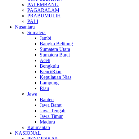
PALEMBANG
PAGARALAM
PRABUMULIH
PALI
Nusantara
Sumatera
Jambi
Bangka Belitung
Sumatera Utara
Sumatera Barat
Aceh
Bengkulu
Kepri/Riau
Kepulauan Nias
Lampung
Riau
Jawa
Banten
Jawa Barat
Jawa Tengah
Jawa Timur
Madura
Kalimantan
NASIONAL
PENDIDIKAN