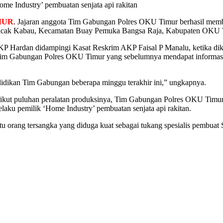
me Industry’ pembuatan senjata api rakitan
MUR
. Jajaran anggota Tim Gabungan Polres OKU Timur berhasil membon
Muncak Kabau, Kecamatan Buay Pemuka Bangsa Raja, Kabupaten OKU Ti
Hardan didampingi Kasat Reskrim AKP Faisal P Manalu, ketika diko
 Tim Gabungan Polres OKU Timur yang sebelumnya mendapat informasi d
lidikan Tim Gabungan beberapa minggu terakhir ini,” ungkapnya.
berikut puluhan peralatan produksinya, Tim Gabungan Polres OKU Timur
aku pemilik ‘Home Industry’ pembuatan senjata api rakitan.
tu orang tersangka yang diduga kuat sebagai tukang spesialis pembuat