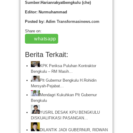
Sumber:Harianrakyatbengkulu
(che)
Editor: Nurmuhammad
Posted by: Adim
Transformasinews.com
Share on:
whatsapp
Berita Terkait:
KPK Periksa Puluhan Kontraktor
Bengkulu – RM Masih…
Plt Gubernur Bengkulu H.Rohidin
Mersyah-Pejabat…
Mendagri Kukuhkan Plt Gubernur
Bengkulu
YUSRIL DESAK KPU BENGKULU
DISKUALIFIKASI PASANGAN…
DILANTIK JADI GUBERNUR, RIDWAN