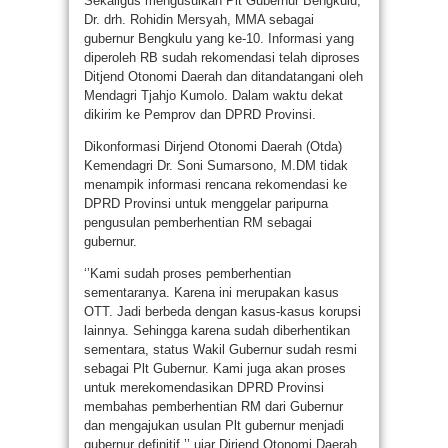
Sekaligus mengusulkan Plt Gubernur Bengkulu,
Dr. drh. Rohidin Mersyah, MMA sebagai
gubernur Bengkulu yang ke-10. Informasi yang
diperoleh RB sudah rekomendasi telah diproses
Ditjend Otonomi Daerah dan ditandatangani oleh
Mendagri Tjahjo Kumolo. Dalam waktu dekat
dikirim ke Pemprov dan DPRD Provinsi.
Dikonformasi Dirjend Otonomi Daerah (Otda)
Kemendagri Dr. Soni Sumarsono, M.DM tidak
menampik informasi rencana rekomendasi ke
DPRD Provinsi untuk menggelar paripurna
pengusulan pemberhentian RM sebagai
gubernur.
‘’Kami sudah proses pemberhentian
sementaranya. Karena ini merupakan kasus
OTT. Jadi berbeda dengan kasus-kasus korupsi
lainnya. Sehingga karena sudah diberhentikan
sementara, status Wakil Gubernur sudah resmi
sebagai Plt Gubernur. Kami juga akan proses
untuk merekomendasikan DPRD Provinsi
membahas pemberhentian RM dari Gubernur
dan mengajukan usulan Plt gubernur menjadi
gubernur definitif,’’ ujar Dirjend Otonomi Daerah