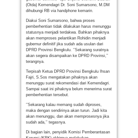
(Otda) Kemendagri Dr. Soni Sumarsono, M.DM
dihubungi RB via handphone kemarin.
Diakui Soni Sumarsono, bahwa proses
pemberhentian tidak dilakukan harus menunggu
statusnya menjadi terdakwa. Bahkan pihaknya
akan memproses pelantikan Rohidin menjadi
gubernur definitif jika sudah ada usulan dari
DPRD Provinsi Bengkulu. ‘’Sekarang suratnya
akan segera disampaikan ke DPRD Provinsi,’’
terangnya.
Terpisah Ketua DPRD Provinsi Bengkulu Ihsan
Fajri, S.Sos mengatakan pihaknya akan
menunggu surat rekomendasi dari Kemendagri.
Sampai saat ini pihaknya belum menerima surat
pemberhentian tersebut.
‘’Sekarang kalau memang sudah diproses,
maka dengan sendirinya akan turun. Jadi kita
akan menunggu, dan akan memprosesnya jika
sudah ada,’’ tegasnya.
Di bagian lain, penyidik Komisi Pemberantasan
Korupsi (KPK) akhirnya melakukan