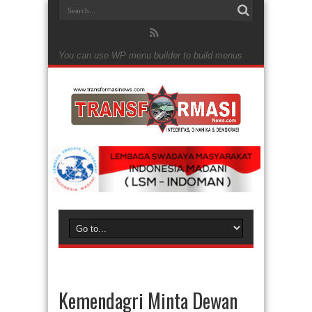
You can use WP menu builder to build menus
Kemendagri Minta Dewan