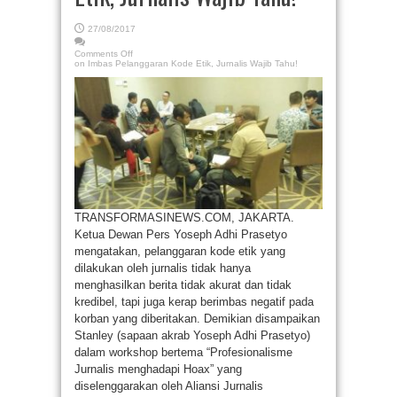
27/08/2017
Comments Off
on Imbas Pelanggaran Kode Etik, Jurnalis Wajib Tahu!
TRANSFORMASINEWS.COM, JAKARTA.
Ketua Dewan Pers Yoseph Adhi Prasetyo
mengatakan, pelanggaran kode etik yang
dilakukan oleh jurnalis tidak hanya
menghasilkan berita tidak akurat dan tidak
kredibel, tapi juga kerap berimbas negatif pada
korban yang diberitakan. Demikian disampaikan
Stanley (sapaan akrab Yoseph Adhi Prasetyo)
dalam workshop bertema “Profesionalisme
Jurnalis menghadapi Hoax” yang
diselenggarakan oleh Aliansi Jurnalis