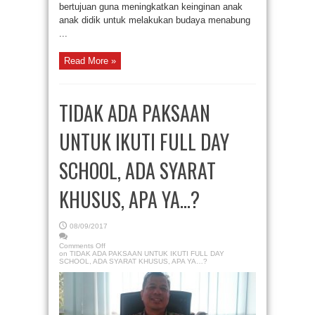
bertujuan guna meningkatkan keinginan anak
anak didik untuk melakukan budaya menabung
...
Read More »
TIDAK ADA PAKSAAN
UNTUK IKUTI FULL DAY
SCHOOL, ADA SYARAT
KHUSUS, APA YA…?
08/09/2017
Comments Off
on TIDAK ADA PAKSAAN UNTUK IKUTI FULL DAY
SCHOOL, ADA SYARAT KHUSUS, APA YA…?