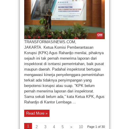
TRANSFORMASINEWS.COM,
JAKARTA. Ketua Komisi Pemberantasan
Korupsi (KPK) Agus Rahardjo menilai, pihaknya
sejauh ini tak pernah menerima laporan dari
inspektorat di isntansi pemerintahan, baik pusat
maupun daerah. Padahal inspektorat bertugas
mengawasi kinerja penyelenggara pemerintahan
terkait ada tidaknya penyimpangan yang
berpotensi korupsi atau suap. “KPK belum
pernah menerima laporan dari inspektorat.
Sama sekali belum ada,” kata Ketua KPK, Agus
Rahardjo di Kantor Lembaga ...
Read More »
1
2
3
4
5
»
10
Page 1 of 30