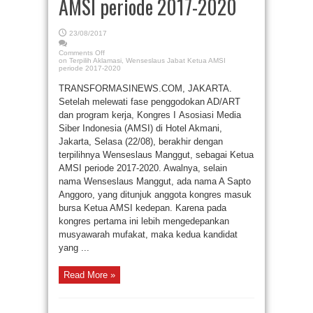
AMSI periode 2017-2020
23/08/2017
Comments Off
on Terpilih Aklamasi, Wenseslaus Jabat Ketua AMSI
periode 2017-2020
TRANSFORMASINEWS.COM, JAKARTA.
Setelah melewati fase penggodokan AD/ART
dan program kerja, Kongres I Asosiasi Media
Siber Indonesia (AMSI) di Hotel Akmani,
Jakarta, Selasa (22/08), berakhir dengan
terpilihnya Wenseslaus Manggut, sebagai Ketua
AMSI periode 2017-2020. Awalnya, selain
nama Wenseslaus Manggut, ada nama A Sapto
Anggoro, yang ditunjuk anggota kongres masuk
bursa Ketua AMSI kedepan. Karena pada
kongres pertama ini lebih mengedepankan
musyawarah mufakat, maka kedua kandidat
yang ...
Read More »