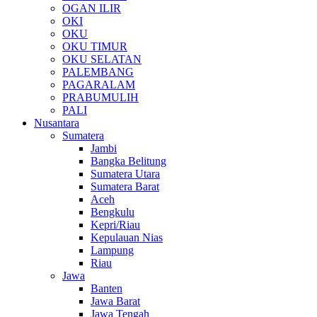
OGAN ILIR
OKI
OKU
OKU TIMUR
OKU SELATAN
PALEMBANG
PAGARALAM
PRABUMULIH
PALI
Nusantara
Sumatera
Jambi
Bangka Belitung
Sumatera Utara
Sumatera Barat
Aceh
Bengkulu
Kepri/Riau
Kepulauan Nias
Lampung
Riau
Jawa
Banten
Jawa Barat
Jawa Tengah