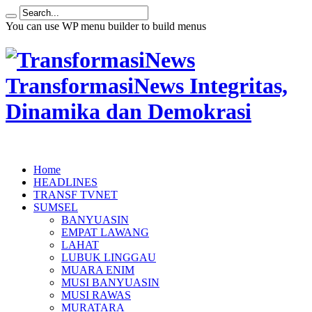
You can use WP menu builder to build menus
TransformasiNews Integritas,
Dinamika dan Demokrasi
Home
HEADLINES
TRANSF TVNET
SUMSEL
BANYUASIN
EMPAT LAWANG
LAHAT
LUBUK LINGGAU
MUARA ENIM
MUSI BANYUASIN
MUSI RAWAS
MURATARA