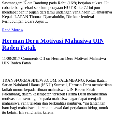
Sastranegara K ota Bandung pada Rabu (16/8) berjalan sukses. Uji
coba terbang sehari sebelum perayaan HUT RI ke-72 ini pun
mendapat banjir pujian dari tamu undangan yang hadir. Di antaranya
Kepala LAPAN Thomas Djamaluddin, Direktur Jenderal
Perhubungan Udara Agus ...
Read More »
Herman Deru Motivasi Mahasiwa UIN
Raden Fatah
11/08/2017
Comments Off
on Herman Deru Motivasi Mahasiwa
UIN Raden Fatah
TRANSFORMASINEWS.COM, PALEMBANG. Ketua Ikatan
Sarjan Nahdatul Ulama (ISNU) Sumse l, Herman Deru memberikan
kuliah umum kepada ribuan mahasiswa UIN Raden Fatah
Palembang, dalam kesempatan tersebut Herma Deru memberikan
motivasi dan semangat kepada mahasiswa agar dapat menjadi
mahasiswa yang teladan dan berkualitas nantinya. “ini tantangan
baru bagi mahasiswa, karena ini awal dari perjalanan hidup, untuk
itu belajar lah yang rajin, karena ...