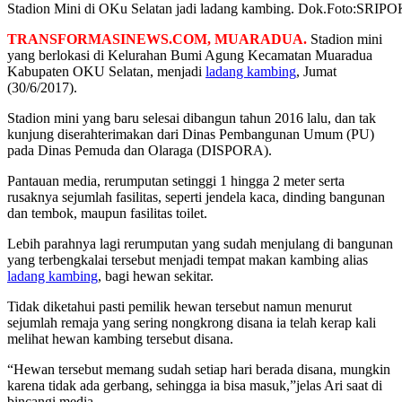
Stadion Mini di OKu Selatan jadi ladang kambing. Dok.Fot
TRANSFORMASINEWS.COM, MUARADUA.
Stadion mini
yang berlokasi di Kelurahan Bumi Agung Kecamatan Muaradua
Kabupaten OKU Selatan, menjadi
ladang kambing
, Jumat
(30/6/2017).
Stadion mini yang baru selesai dibangun tahun 2016 lalu, dan tak
kunjung diserahterimakan dari Dinas Pembangunan Umum (PU)
pada Dinas Pemuda dan Olaraga (DISPORA).
Pantauan media, rerumputan setinggi 1 hingga 2 meter serta
rusaknya sejumlah fasilitas, seperti jendela kaca, dinding bangunan
dan tembok, maupun fasilitas toilet.
Lebih parahnya lagi rerumputan yang sudah menjulang di bangunan
yang terbengkalai tersebut menjadi tempat makan kambing alias
ladang kambing
, bagi hewan sekitar.
Tidak diketahui pasti pemilik hewan tersebut namun menurut
sejumlah remaja yang sering nongkrong disana ia telah kerap kali
melihat hewan kambing tersebut disana.
“Hewan tersebut memang sudah setiap hari berada disana, mungkin
karena tidak ada gerbang, sehingga ia bisa masuk,”jelas Ari saat di
bincangi media.