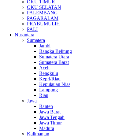
OKU TIMUR
OKU SELATAN
PALEMBANG
PAGARALAM
PRABUMULIH
PALI
Nusantara
Sumatera
Jambi
Bangka Belitung
Sumatera Utara
Sumatera Barat
Aceh
Bengkulu
Kepri/Riau
Kepulauan Nias
Lampung
Riau
Jawa
Banten
Jawa Barat
Jawa Tengah
Jawa Timur
Madura
Kalimantan