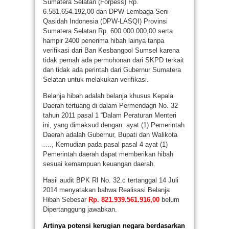
Sumatera Selatan (Forpess) Rp.
6.581.654.192,00 dan DPW Lembaga Seni
Qasidah Indonesia (DPW-LASQI) Provinsi
Sumatera Selatan Rp. 600.000.000,00 serta
hampir 2400 penerima hibah lainya tanpa
verifikasi dari Ban Kesbangpol Sumsel karena
tidak pernah ada permohonan dari SKPD terkait
dan tidak ada perintah dari Gubernur Sumatera
Selatan untuk melakukan verifikasi.
Belanja hibah adalah belanja khusus Kepala
Daerah tertuang di dalam Permendagri No. 32
tahun 2011 pasal 1 “Dalam Peraturan Menteri
ini, yang dimaksud dengan: ayat (1) Pemerintah
Daerah adalah Gubernur, Bupati dan Walikota
…., Kemudian pada pasal pasal 4 ayat (1)
Pemerintah daerah dapat memberikan hibah
sesuai kemampuan keuangan daerah.
Hasil audit BPK RI No. 32.c tertanggal 14 Juli
2014 menyatakan bahwa Realisasi Belanja
Hibah Sebesar
Rp. 821.939.561.916,00
belum
Dipertanggung jawabkan.
Artinya potensi kerugian negara berdasarkan