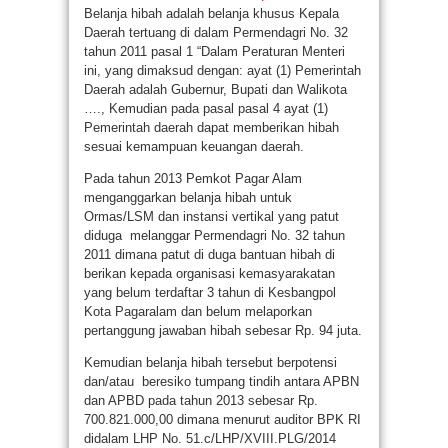
Belanja hibah adalah belanja khusus Kepala
Daerah tertuang di dalam Permendagri No. 32
tahun 2011 pasal 1 “Dalam Peraturan Menteri
ini, yang dimaksud dengan: ayat (1) Pemerintah
Daerah adalah Gubernur, Bupati dan Walikota
…., Kemudian pada pasal pasal 4 ayat (1)
Pemerintah daerah dapat memberikan hibah
sesuai kemampuan keuangan daerah.
Pada tahun 2013 Pemkot Pagar Alam
menganggarkan belanja hibah untuk
Ormas/LSM dan inst
ansi vertikal yang patut
diduga melanggar Permendagri No. 32 tahun
2011 dimana patut di duga bantuan hibah di
berikan kepada organisasi kemasyarakatan
yang belum terdaftar 3 tahun di Kesbangpol
Kota Pagaralam dan belum melaporkan
pertanggung jawaban hibah sebesar Rp. 94 juta.
Kemudian belanja hibah tersebut berpotensi
dan/atau beresiko tumpang tindih antara APBN
dan APBD pada tahun 2013 sebesar Rp.
700.821.000,00 dimana menurut auditor BPK RI
didalam LHP No. 51.c/LHP/XVIII.PLG/2014