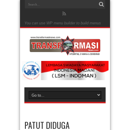
You can use WP menu builder to build menus
PATUT DIDUGA