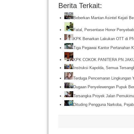
Berita Terkait:
Beberkan Mantan Asintel Kejati Be
Fatal, Persentase Honor Penyebab
KPK Benarkan Lakukan OTT di PN 
Tiga Pegawai Kantor Pertanahan
KPK COKOK PANITERA PN JAKU
Instruksi Kapolda, Semua Tersang
Terduga Pencemaran Lingkungan 
Dugaan Penyelewengan Pupuk Ber
Tersangka Proyek Jalan Pemuki
Dituding Pengguna Narkoba, Pejab