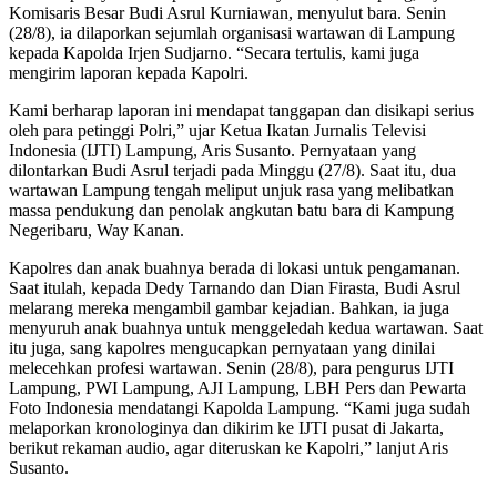
Komisaris Besar Budi Asrul Kurniawan, menyulut bara. Senin
(28/8), ia dilaporkan sejumlah organisasi wartawan di Lampung
kepada Kapolda Irjen Sudjarno. “Secara tertulis, kami juga
mengirim laporan kepada Kapolri.
Kami berharap laporan ini mendapat tanggapan dan disikapi serius
oleh para petinggi Polri,” ujar Ketua Ikatan Jurnalis Televisi
Indonesia (IJTI) Lampung, Aris Susanto. Pernyataan yang
dilontarkan Budi Asrul terjadi pada Minggu (27/8). Saat itu, dua
wartawan Lampung tengah meliput unjuk rasa yang melibatkan
massa pendukung dan penolak angkutan batu bara di Kampung
Negeribaru, Way Kanan.
Kapolres dan anak buahnya berada di lokasi untuk pengamanan.
Saat itulah, kepada Dedy Tarnando dan Dian Firasta, Budi Asrul
melarang mereka mengambil gambar kejadian. Bahkan, ia juga
menyuruh anak buahnya untuk menggeledah kedua wartawan. Saat
itu juga, sang kapolres mengucapkan pernyataan yang dinilai
melecehkan profesi wartawan. Senin (28/8), para pengurus IJTI
Lampung, PWI Lampung, AJI Lampung, LBH Pers dan Pewarta
Foto Indonesia mendatangi Kapolda Lampung. “Kami juga sudah
melaporkan kronologinya dan dikirim ke IJTI pusat di Jakarta,
berikut rekaman audio, agar diteruskan ke Kapolri,” lanjut Aris
Susanto.