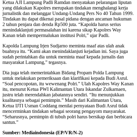
Ketua AJI Lampung Padli Ramdan menyatakan pelarangan liputan
yang dilakukan Kapolres merupakan tindakan menghalangi kerja
jurnalistik dan melanggar Undang-Undang Pers No 40 Tahun 1999.
Tindakan itu dapat dikenai pasal pidana dengan ancaman hukuman
2 tahun penjara dan denda Rp500 juta. “Kapolda harus serius
menindaklanjuti permasalahan ini karena sikap Kapolres Way
Kanan telah mempermalukan institusi Polri,” ujar Padli.
Kapolda Lampung Irjen Sudjarno meminta maaf atas ulah anak
buahnya itu. “Kami akan menindaklanjuti kejadian ini. Saya juga
sudah perintahkan dia untuk meminta maaf kepada jurnalis dan
masyarakat Lampung,” tegasnya.
Dia juga telah memerintahkan Bidang Propam Polda Lampung
untuk melakukan pemeriksaan dan klarifikasi kepada Budi Asrul.
“Soal pencopotan, itu wewenang Polri.” Ulah Kapolres Way Kanan
itu, menurut Ketua PWI Kalimantan Utara Iskandar Zulkarnaen,
justru telah merendahkan jabatannya sendiri. “Itu menunjukkan
kualitasnya sebagai pemimpin.” Masih dari Kalimantan Utara,
Ketua IJTI Usman Coddang menilai pernyataan Budi Asrul tidak
mencerminkan tindakan sebagai seorang pengayom masyarakat.
“Seharusnya, pemimpin di tubuh polri harus bersikap dan berbicara
santun.”
Sumber: Mediaindonesia
(EP/VR/N-2)