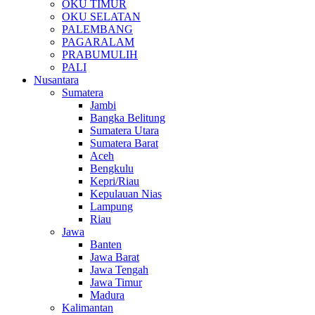
OKU TIMUR
OKU SELATAN
PALEMBANG
PAGARALAM
PRABUMULIH
PALI
Nusantara
Sumatera
Jambi
Bangka Belitung
Sumatera Utara
Sumatera Barat
Aceh
Bengkulu
Kepri/Riau
Kepulauan Nias
Lampung
Riau
Jawa
Banten
Jawa Barat
Jawa Tengah
Jawa Timur
Madura
Kalimantan