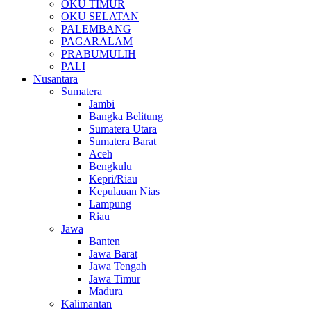
OKU TIMUR
OKU SELATAN
PALEMBANG
PAGARALAM
PRABUMULIH
PALI
Nusantara
Sumatera
Jambi
Bangka Belitung
Sumatera Utara
Sumatera Barat
Aceh
Bengkulu
Kepri/Riau
Kepulauan Nias
Lampung
Riau
Jawa
Banten
Jawa Barat
Jawa Tengah
Jawa Timur
Madura
Kalimantan