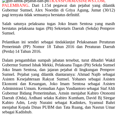
TRANSFORMASINEWS.COM,
PALEMBANG
. Dari 1.154 pegawai dan pejabat yang dilantik
Gubernur Sumsel, Alex Noerdin di Griya Agung, Jumat (30/12)
pagi ternyata tidak semuanya berstatus definitif.
Salah satunya pelaksana tugas Joko Imam Sentosa yang masih
berstatus pelaksana tugas (Plt) Sekretaris Daerah (Sekda) Pemprov
Sumsel.
Pelantikan ini sendiri sebagai tindaklanjut Pelaksanaan Peraturan
Pemerintah (PP) Nomor 18 Tahun 2016 dan Peraturan Daerah
(Perda) 14 Tahun 2016.
Dalam pengambilan sumpah jabatan tersebut, turut dihadiri Wakil
Gubernur Sumsel Ishak Mekki, Pelaksana Tugas (Plt) Sekda Sumsel
Joko Imam Sentosa, dan jajaran pejabat di lingkungan Pemprov
Sumsel. Pejabat yang dilantik diantaranya: Ahmad Najib sebagai
Asisten Kesejahteraan Rakyat Sumsel. Yohanes sebagai Asisten
Ekonomi dan Keuangan, Joko Imam Sentosa sebagai Asisten
Administrasi Umum. Kemudian Agus Yusdiantoro sebagai Staf Ahli
Gubernur Bidang Pemerintahan, Amsin menjabat Kabiro Otonomi
Daerah (Otda), Ardhani selaku Kabiro Kumham, David Bj Siregar
Kabiro Adm, Lesty Nuraini sebagai Kadinkes, Syamsul Bahri
menjabat Kepala Dinas PUBM dan Tata Ruang, dan Nasrun Umar
sebagai Kadishub.