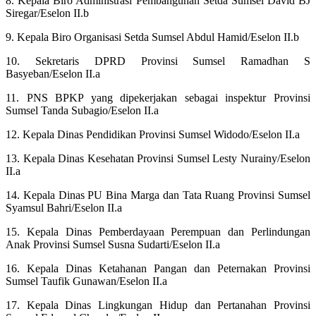
8. Kepala Biro Administrasi Pembangunan Setda Sumsel David BJ
Siregar/Eselon II.b
9. Kepala Biro Organisasi Setda Sumsel Abdul Hamid/Eselon II.b
10. Sekretaris DPRD Provinsi Sumsel Ramadhan S
Basyeban/Eselon II.a
11. PNS BPKP yang dipekerjakan sebagai inspektur Provinsi
Sumsel Tanda Subagio/Eselon II.a
12. Kepala Dinas Pendidikan Provinsi Sumsel Widodo/Eselon II.a
13. Kepala Dinas Kesehatan Provinsi Sumsel Lesty Nurainy/Eselon
II.a
14. Kepala Dinas PU Bina Marga dan Tata Ruang Provinsi Sumsel
Syamsul Bahri/Eselon II.a
15. Kepala Dinas Pemberdayaan Perempuan dan Perlindungan
Anak Provinsi Sumsel Susna Sudarti/Eselon II.a
16. Kepala Dinas Ketahanan Pangan dan Peternakan Provinsi
Sumsel Taufik Gunawan/Eselon II.a
17. Kepala Dinas Lingkungan Hidup dan Pertanahan Provinsi