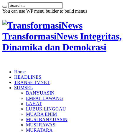
You can use WP menu builder to build menus
TransformasiNews Integritas,
Dinamika dan Demokrasi
Home
HEADLINES
TRANSF TVNET
SUMSEL
BANYUASIN
EMPAT LAWANG
LAHAT
LUBUK LINGGAU
MUARA ENIM
MUSI BANYUASIN
MUSI RAWAS
MURATARA