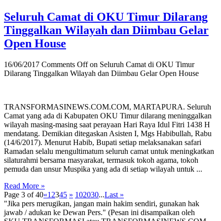
Seluruh Camat di OKU Timur Dilarang
Tinggalkan Wilayah dan Diimbau Gelar
Open House
16/06/2017
Comments Off
on Seluruh Camat di OKU Timur
Dilarang Tinggalkan Wilayah dan Diimbau Gelar Open House
TRANSFORMASINEWS.COM.COM, MARTAPURA. Seluruh
Camat yang ada di Kabupaten OKU Timur dilarang meninggalkan
wilayah masing-masing saat perayaan Hari Raya Idul Fitri 1438 H
mendatang. Demikian ditegaskan Asisten I, Mgs Habibullah, Rabu
(14/6/2017). Menurut Habib, Bupati setiap melaksanakan safari
Ramadan selalu mengultimatum seluruh camat untuk meningkatkan
silaturahmi bersama masyarakat, termasuk tokoh agama, tokoh
pemuda dan unsur Muspika yang ada di setiap wilayah untuk ...
Read More »
Page 3 of 40
«
1
2
3
4
5
»
10
20
30
...
Last »
"Jika pers merugikan, jangan main hakim sendiri, gunakan hak
jawab / adukan ke Dewan Pers." (Pesan ini disampaikan oleh