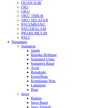
OGAN ILIR
OKI
OKU
OKU TIMUR
OKU SELATAN
PALEMBANG
PAGARALAM
PRABUMULIH
PALI
Nusantara
Sumatera
Jambi
Bangka Belitung
Sumatera Utara
Sumatera Barat
Aceh
Bengkulu
Kepri/Riau
Kepulauan Nias
Lampung
Riau
Jawa
Banten
Jawa Barat
Jawa Tengah