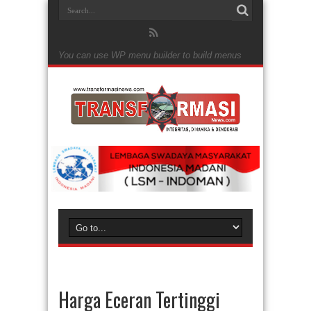
You can use WP menu builder to build menus
Harga Eceran Tertinggi