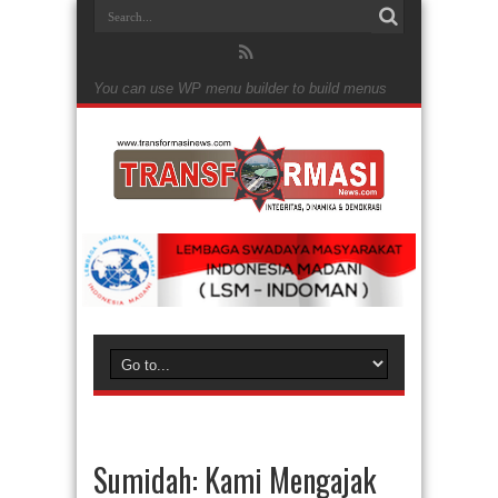
You can use WP menu builder to build menus
Sumidah: Kami Mengajak