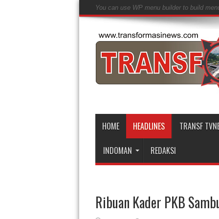
You can use WP menu builder to build men
HOME
HEADLINES
TRANSF TVN
INDOMAN
REDAKSI
Ribuan Kader PKB Samb