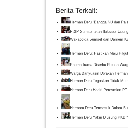
Berita Terkait:
Herman Deru “Bangga NU dan Pal
PDIP Sumsel akan fleksibel Usu
Wakapolda Sumsel dan Danrem Ku
Herman Deru: Pastikan Maju Pilgu
Rhoma Irama Diserbu Ribuan Wa
Warga Banyuasin Do’akan Herman
Herman Deru Tegaskan Tidak Memi
Herman Deru Hadiri Peresmian PT
Hermam Deru Termasuk Dalam Su
Herman Deru Yakin Diusung PKB 