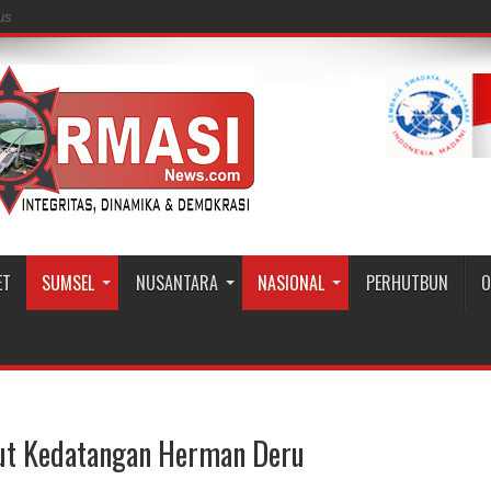
us
ET
SUMSEL
NUSANTARA
NASIONAL
PERHUTBUN
O
ut Kedatangan Herman Deru