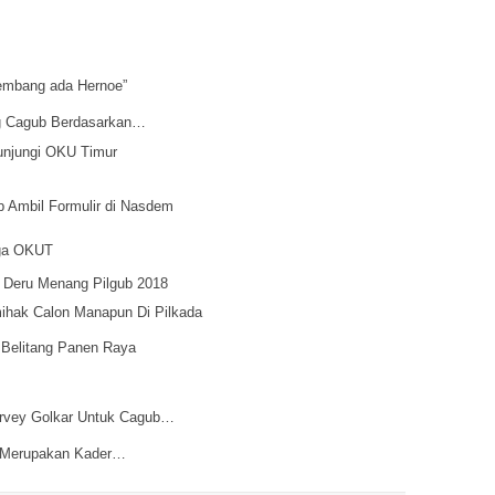
embang ada Hernoe”
ng Cagub Berdasarkan…
njungi OKU Timur
b Ambil Formulir di Nasdem
rga OKUT
 Deru Menang Pilgub 2018
hak Calon Manapun Di Pilkada
 Belitang Panen Raya
rvey Golkar Untuk Cagub…
“Merupakan Kader…