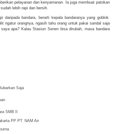
memberikan pelayanan dan kenyamanan. Ia juga membuat patokan
sudah lebih rapi dan bersih.
pi daripada bandara, berarti kepala bandaranya yang goblok.
lit ngatur orangnya, ngasih tahu orang untuk pakai sandal saja
 saya apa? Kalau Stasiun Senen bisa dirubah, masa bandara
Bubarkan Saja
han
ara SMB II
karta PP PT. NAM Air
purna