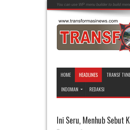
You can use WP menu builder to build men
HOME
HEADLINES
TRANSF TVN
INDOMAN
REDAKSI
Ini Seru, Menhub Sebut 