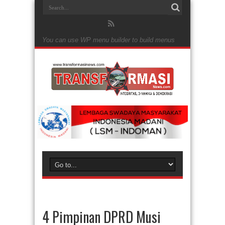
You can use WP menu builder to build menus
4 Pimpinan DPRD Musi