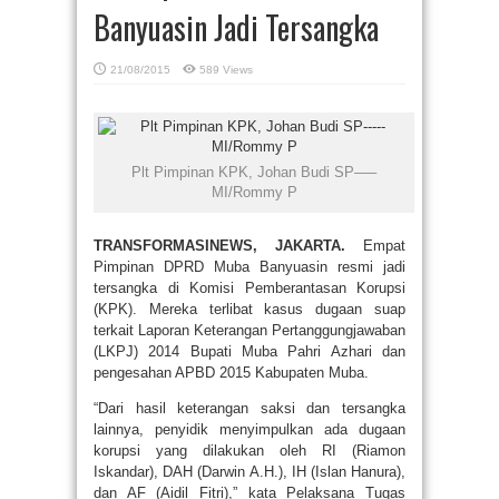
Banyuasin Jadi Tersangka
21/08/2015
589 Views
Plt Pimpinan KPK, Johan Budi SP—–
MI/Rommy P
TRANSFORMASINEWS, JAKARTA.
Empat
Pimpinan DPRD Muba Banyuasin resmi jadi
tersangka di Komisi Pemberantasan Korupsi
(KPK). Mereka terlibat kasus dugaan suap
terkait Laporan Keterangan Pertanggungjawaban
(LKPJ) 2014 Bupati Muba Pahri Azhari dan
pengesahan APBD 2015 Kabupaten Muba.
“Dari hasil keterangan saksi dan tersangka
lainnya, penyidik menyimpulkan ada dugaan
korupsi yang dilakukan oleh RI (Riamon
Iskandar), DAH (Darwin A.H.), IH (Islan Hanura),
dan AF (Aidil Fitri),” kata Pelaksana Tugas