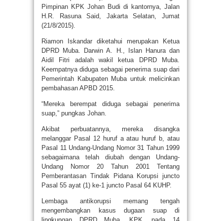
Pimpinan KPK Johan Budi di kantornya, Jalan
H.R. Rasuna Said, Jakarta Selatan, Jumat
(21/8/2015).
Riamon Iskandar diketahui merupakan Ketua
DPRD Muba. Darwin A. H., Islan Hanura dan
Aidil Fitri adalah wakil ketua DPRD Muba.
Keempatnya diduga sebagai penerima suap dari
Pemerintah Kabupaten Muba untuk melicinkan
pembahasan APBD 2015.
“Mereka berempat diduga sebagai penerima
suap,” pungkas Johan.
Akibat perbuatannya, mereka disangka
melanggar Pasal 12 huruf a atau huruf b, atau
Pasal 11 Undang-Undang Nomor 31 Tahun 1999
sebagaimana telah diubah dengan Undang-
Undang Nomor 20 Tahun 2001 Tentang
Pemberantasan Tindak Pidana Korupsi juncto
Pasal 55 ayat (1) ke-1 juncto Pasal 64 KUHP.
Lembaga antikorupsi memang tengah
mengembangkan kasus dugaan suap di
lingkungan DPRD Muba. KPK, pada 14