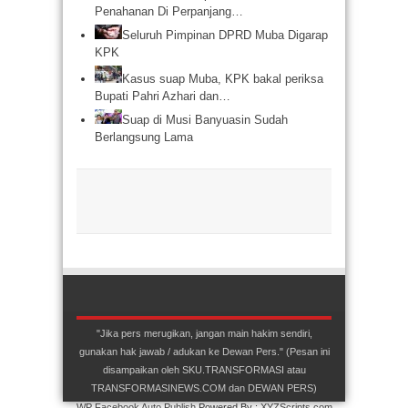
Penahanan Di Perpanjang…
Seluruh Pimpinan DPRD Muba Digarap
KPK
Kasus suap Muba, KPK bakal periksa
Bupati Pahri Azhari dan…
Suap di Musi Banyuasin Sudah
Berlangsung Lama
"Jika pers merugikan, jangan main hakim sendiri,
gunakan hak jawab / adukan ke Dewan Pers." (Pesan ini
disampaikan oleh SKU.TRANSFORMASI atau
TRANSFORMASINEWS.COM dan DEWAN PERS)
WP Facebook Auto Publish
Powered By :
XYZScripts.com