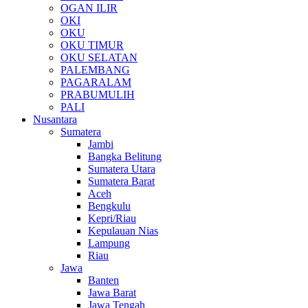
OGAN ILIR
OKI
OKU
OKU TIMUR
OKU SELATAN
PALEMBANG
PAGARALAM
PRABUMULIH
PALI
Nusantara
Sumatera
Jambi
Bangka Belitung
Sumatera Utara
Sumatera Barat
Aceh
Bengkulu
Kepri/Riau
Kepulauan Nias
Lampung
Riau
Jawa
Banten
Jawa Barat
Jawa Tengah