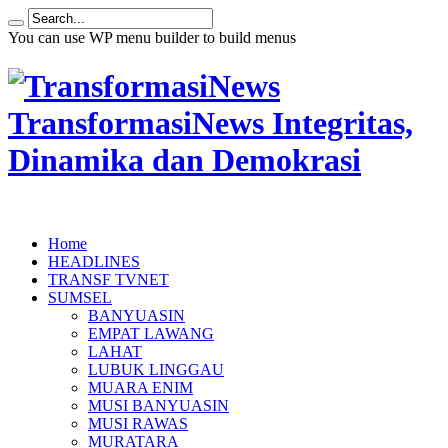
You can use WP menu builder to build menus
TransformasiNews Integritas,
Dinamika dan Demokrasi
Home
HEADLINES
TRANSF TVNET
SUMSEL
BANYUASIN
EMPAT LAWANG
LAHAT
LUBUK LINGGAU
MUARA ENIM
MUSI BANYUASIN
MUSI RAWAS
MURATARA