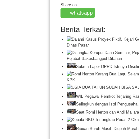
Share on:
whatsapp
Berita Terkait:
Dinas Pasar
Pejabat Bakesbangpol Ditahan
Sukma Lapor DPRD Istrinya Disel
KPK
WIL Pegawai Pemkot Terjaring Raz
Selingkuh dengan Istri Pengusah
Saat Romi Herton dan Andi Mallara
Ribuan Buruh Masih Diupah Murah