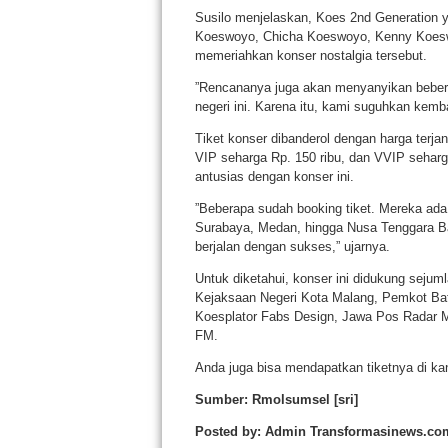
Susilo menjelaskan, Koes 2nd Generation y
Koeswoyo, Chicha Koeswoyo, Kenny Koesw
memeriahkan konser nostalgia tersebut.
”Rencananya juga akan menyanyikan beberap
negeri ini. Karena itu, kami suguhkan kemba
Tiket konser dibanderol dengan harga terjan
VIP seharga Rp. 150 ribu, dan VVIP sehar
antusias dengan konser ini.
”Beberapa sudah booking tiket. Mereka ada y
Surabaya, Medan, hingga Nusa Tenggara Bar
berjalan dengan sukses,” ujarnya.
Untuk diketahui, konser ini didukung sejum
Kejaksaan Negeri Kota Malang, Pemkot Ba
Koesplator Fabs Design, Jawa Pos Radar 
FM.
Anda juga bisa mendapatkan tiketnya di ka
Sumber: Rmolsumsel [sri]
Posted by: Admin Transformasinews.co