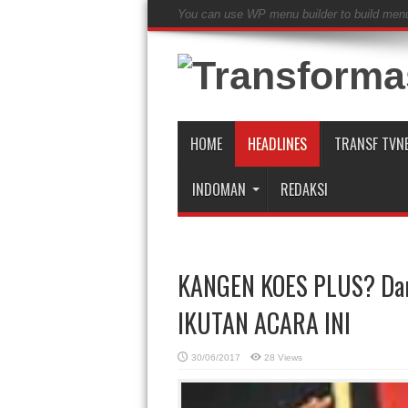
You can use WP menu builder to build men
HOME
HEADLINES
TRANSF TVN
INDOMAN
REDAKSI
KANGEN KOES PLUS? Dan
IKUTAN ACARA INI
30/06/2017
28 Views