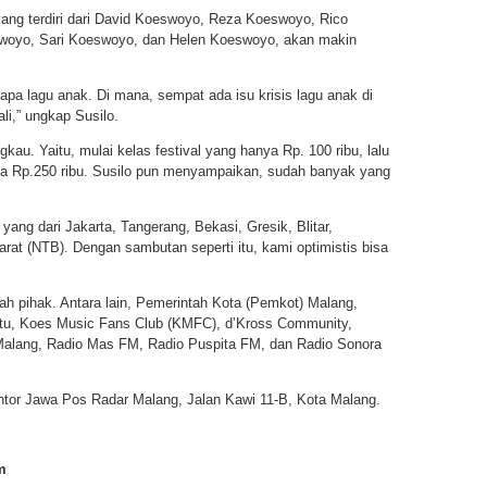
ang terdiri dari David Koeswoyo, Reza Koeswoyo, Rico
oyo, Sari Koeswoyo, dan Helen Koeswoyo, akan makin
a lagu anak. Di mana, sempat ada isu krisis lagu anak di
li,” ungkap Susilo.
gkau. Yaitu, mulai kelas festival yang hanya Rp. 100 ribu, lalu
ga Rp.250 ribu. Susilo pun menyampaikan, sudah banyak yang
ang dari Jakarta, Tangerang, Bekasi, Gresik, Blitar,
at (NTB). Dengan sambutan seperti itu, kami optimistis bisa
lah pihak. Antara lain, Pemerintah Kota (Pemkot) Malang,
tu, Koes Music Fans Club (KMFC), d’Kross Community,
Malang, Radio Mas FM, Radio Puspita FM, dan Radio Sonora
ntor Jawa Pos Radar Malang, Jalan Kawi 11-B, Kota Malang.
m