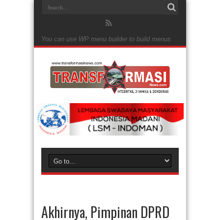
You can use WP menu builder to build menus
Akhirnya, Pimpinan DPRD