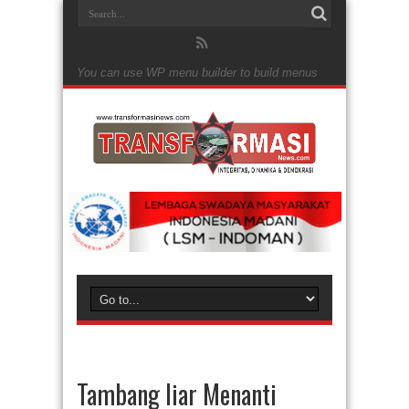
You can use WP menu builder to build menus
Tambang liar Menanti