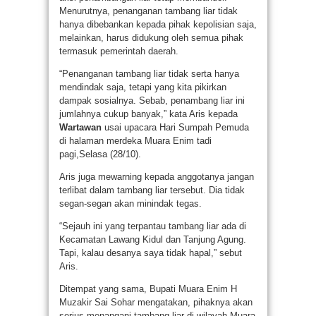
Menurutnya, penanganan tambang liar tidak
hanya dibebankan kepada pihak kepolisian saja,
melainkan, harus didukung oleh semua pihak
termasuk pemerintah daerah.
“Penanganan tambang liar tidak serta hanya
mendindak saja, tetapi yang kita pikirkan
dampak sosialnya. Sebab, penambang liar ini
jumlahnya cukup banyak,” kata Aris kepada
Wartawan
usai upacara Hari Sumpah Pemuda
di halaman merdeka Muara Enim tadi
pagi,Selasa (28/10).
Aris juga mewarning kepada anggotanya jangan
terlibat dalam tambang liar tersebut. Dia tidak
segan-segan akan minindak tegas.
“Sejauh ini yang terpantau tambang liar ada di
Kecamatan Lawang Kidul dan Tanjung Agung.
Tapi, kalau desanya saya tidak hapal,” sebut
Aris.
Ditempat yang sama, Bupati Muara Enim H
Muzakir Sai Sohar mengatakan, pihaknya akan
serius menangani tambang liar di wilayah Muara