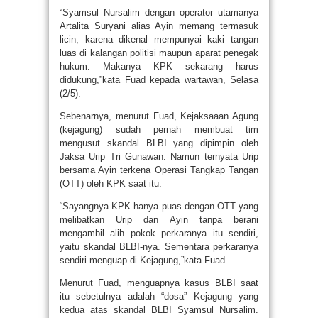
“Syamsul Nursalim dengan operator utamanya
Artalita Suryani alias Ayin memang termasuk
licin, karena dikenal mempunyai kaki tangan
luas di kalangan politisi maupun aparat penegak
hukum. Makanya KPK sekarang harus
didukung,”kata Fuad kepada wartawan, Selasa
(2/5).
Sebenarnya, menurut Fuad, Kejaksaaan Agung
(kejagung) sudah pernah membuat tim
mengusut skandal BLBI yang dipimpin oleh
Jaksa Urip Tri Gunawan. Namun ternyata Urip
bersama Ayin terkena Operasi Tangkap Tangan
(OTT) oleh KPK saat itu.
“Sayangnya KPK hanya puas dengan OTT yang
melibatkan Urip dan Ayin tanpa berani
mengambil alih pokok perkaranya itu sendiri,
yaitu skandal BLBI-nya. Sementara perkaranya
sendiri menguap di Kejagung,”kata Fuad.
Menurut Fuad, menguapnya kasus BLBI saat
itu sebetulnya adalah “dosa” Kejagung yang
kedua atas skandal BLBI Syamsul Nursalim.