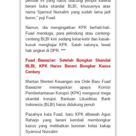
periode ini yang harus diacungi jempol karena
berani buka skandal BLBI, khususnya atas
nama Sjamsul Nursalim yang sudah lama jadi
buron,” puji Fuad.
Namun, dia mengingatkan KPK berhati-hati.
Fuad menduga, para pelindung atau centeng-
centeng BLBI kini sedang ketar-ketir dan kasak-
kusuk menghajar KPK. Salah satunya, lewat
hak angket di DPR. ***
Fuad Bawazier: Setelah Bongkar Skandal
BLBI, KPK Harus Berani Bongkar Kasus
Century
Mantan Menteri Keuangan era Orde Baru Fuad
Bawazier menegaskan upaya Komisi
Pembertantasan Korupsi (KPK) mengusut mega
skandal korupsi Bantuan Likuiditias Bank
Indonesia (BLBI) harus didukung penuh
Pasalnya kata Fuad, baru KPK dibawah Agus
Raharjo yang berani kembali membongkar
kasus yang melibatkan buronan kelas kakap
Syamsul Nursalim