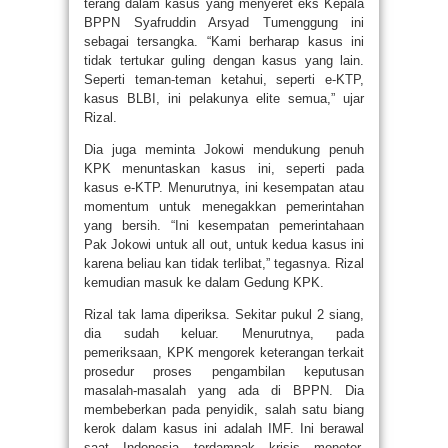
terang dalam kasus yang menyeret eks Kepala
BPPN Syafruddin Arsyad Tumenggung ini
sebagai tersangka. “Kami berharap kasus ini
tidak tertukar guling dengan kasus yang lain.
Seperti teman-teman ketahui, seperti e-KTP,
kasus BLBI, ini pelakunya elite semua,” ujar
Rizal.
Dia juga meminta Jokowi mendukung penuh
KPK menuntaskan kasus ini, seperti pada
kasus e-KTP. Menurutnya, ini kesempatan atau
momentum untuk menegakkan pemerintahan
yang bersih. “Ini kesempatan pemerintahaan
Pak Jokowi untuk all out, untuk kedua kasus ini
karena beliau kan tidak terlibat,” tegasnya. Rizal
kemudian masuk ke dalam Gedung KPK.
Rizal tak lama diperiksa. Sekitar pukul 2 siang,
dia sudah keluar. Menurutnya, pada
pemeriksaan, KPK mengorek keterangan terkait
prosedur proses pengambilan keputusan
masalah-masalah yang ada di BPPN. Dia
membeberkan pada penyidik, salah satu biang
kerok dalam kasus ini adalah IMF. Ini berawal
saat Indonesia terdampak krisis moneter.