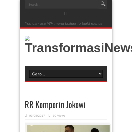
You can use WP menu builder to build menus
RR Komporin Jokowi
03/05/2017
60 Views