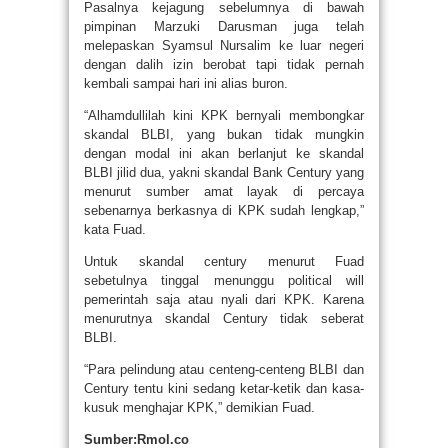
Pasalnya kejagung sebelumnya di bawah
pimpinan Marzuki Darusman juga telah
melepaskan Syamsul Nursalim ke luar negeri
dengan dalih izin berobat tapi tidak pernah
kembali sampai hari ini alias buron.
“Alhamdullilah kini KPK bernyali membongkar
skandal BLBI, yang bukan tidak mungkin
dengan modal ini akan berlanjut ke skandal
BLBI jilid dua, yakni skandal Bank Century yang
menurut sumber amat layak di percaya
sebenarnya berkasnya di KPK sudah lengkap,”
kata Fuad.
Untuk skandal century menurut Fuad
sebetulnya tinggal menunggu political will
pemerintah saja atau nyali dari KPK. Karena
menurutnya skandal Century tidak seberat
BLBI.
“Para pelindung atau centeng-centeng BLBI dan
Century tentu kini sedang ketar-ketik dan kasa-
kusuk menghajar KPK,” demikian Fuad.
Sumber:Rmol.co