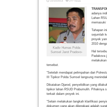
22/10/2014
277 Views
TRANSFO
adanya indi
Lahan RSUD
memasuki t
Tahapan in
sejumlah ke
proyek yan
2010 dengan
Kadiv Humas Polda
Hal terseb
Sumsel Jarot Pradovo-
Padakova ji
melakukan 
tersebut.
“Setelah mendapat pelimpahan dari Polrest
III Tipikor Polda Sumsel langsung menindak 
Dikatakan Djarod, penyelidikan yang dilakuk
tipikor lahan RSUD Prabumulih. Pihaknya sa
terkait dalam proyek ini.
“Selain melakukan langkah klarifikasi pe
dokumen yang akan dilengkapi adalah sura