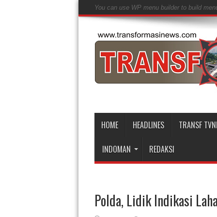
You can use WP menu builder to build men
HOME
HEADLINES
TRANSF TVN
INDOMAN
REDAKSI
Polda, Lidik Indikasi L