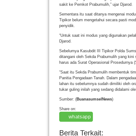
sakit ke Pemkot Prabumulih,” ujar Djarod.
Sementara itu saat ditanya mengenai modus
Tipikor belum mengetahui secara pasti mod
penyidik.
“Untuk saat ini modus yang digunakan pela
Djarod.
Sebelumya Kasubdit III Tipikor Polda Sums
ditangani oleh Sekda Prabumulih yang kini 
harus ada Surat Operasional Prosedurnya (S
“Saat itu Sekda Prabumulih membentuk tim
Panitia Pengadaan Tanah. Dalam pengadaan 
lahan itu sebelumnya sudah dimiliki oleh or
tukar guling inilah yang sedang didalami ol
Sumber: (
BuanasumselNews
)
Share on:
whatsapp
Berita Terkait: