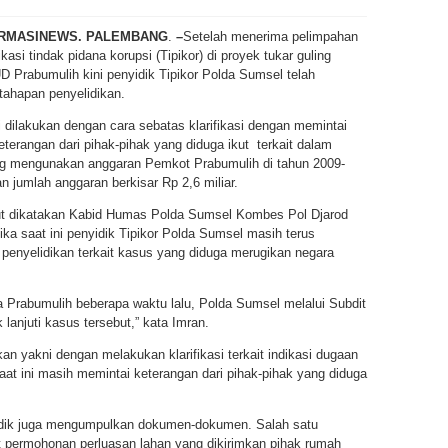
RMASINEWS. PALEMBANG
.
–
Setelah menerima pelimpahan
kasi tindak pidana korupsi (Tipikor) di proyek tukar guling
 Prabumulih kini penyidik Tipikor Polda Sumsel telah
ahapan penyelidikan.
i dilakukan dengan cara sebatas klarifikasi dengan memintai
terangan dari pihak-pihak yang diduga ikut terkait dalam
g mengunakan anggaran Pemkot Prabumulih di tahun 2009-
 jumlah anggaran berkisar Rp 2,6 miliar.
ut dikatakan Kabid Humas Polda Sumsel Kombes Pol Djarod
ka saat ini penyidik Tipikor Polda Sumsel masih terus
penyelidikan terkait kasus yang diduga merugikan negara
a Prabumulih beberapa waktu lalu, Polda Sumsel melalui Subdit
lanjuti kasus tersebut,” kata Imran.
an yakni dengan melakukan klarifikasi terkait indikasi dugaan
at ini masih memintai keterangan dari pihak-pihak yang diduga
nyidik juga mengumpulkan dokumen-dokumen. Salah satu
t permohonan perluasan lahan yang dikirimkan pihak rumah