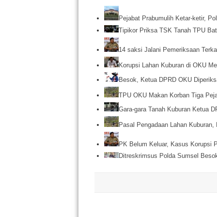
Pejabat Prabumulih Ketar-ketir, P
Tipikor Priksa TSK Tanah TPU Bat
14 saksi Jalani Pemeriksaan Terk
Korupsi Lahan Kuburan di OKU M
Besok, Ketua DPRD OKU Diperiksa 
TPU OKU Makan Korban Tiga Peja
Gara-gara Tanah Kuburan Ketua D
Pasal Pengadaan Lahan Kuburan, K
PK Belum Keluar, Kasus Korupsi
Ditreskrimsus Polda Sumsel Bes