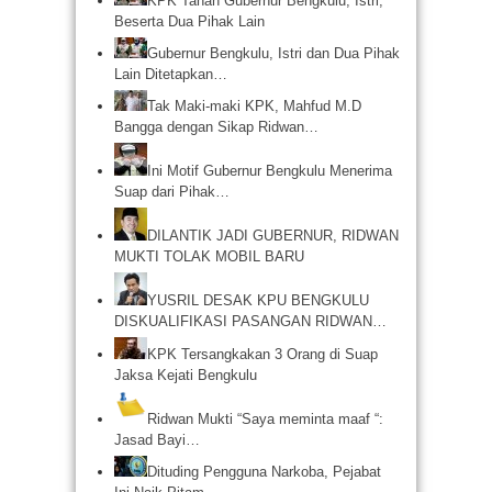
KPK Tahan Gubernur Bengkulu, Istri,
Beserta Dua Pihak Lain
Gubernur Bengkulu, Istri dan Dua Pihak
Lain Ditetapkan…
Tak Maki-maki KPK, Mahfud M.D
Bangga dengan Sikap Ridwan…
Ini Motif Gubernur Bengkulu Menerima
Suap dari Pihak…
DILANTIK JADI GUBERNUR, RIDWAN
MUKTI TOLAK MOBIL BARU
YUSRIL DESAK KPU BENGKULU
DISKUALIFIKASI PASANGAN RIDWAN…
KPK Tersangkakan 3 Orang di Suap
Jaksa Kejati Bengkulu
Ridwan Mukti “Saya meminta maaf “:
Jasad Bayi…
Dituding Pengguna Narkoba, Pejabat