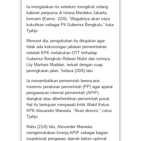
Ia mengatakan itu sebelum mengikuti sidang
kabinet paripurna di Istana Merdeka Jakarta,
kemarin (Kamis, 22/6). “Wagubnya akan saya
kukuhkan sebagai Plt Gubernur Bengkulu,” kata
Tjahjo.
Menurut dia, pengukuhan itu ditujukan agar
tidak ada kekosongan jabatan pemerintahan
setelah KPK melakukan OTT terhadap
Gubernur Bengkulu Ridwan Mukti dan istrinya,
Lily Martiani Maddari, terkait dengan suap
peningkatan jalan, Selasa (20/6) lalu.
Ia menambahkan pemerintah berencana
merevisi peraturan pemerintah (PP) agar aparat
pengawasan internal pemerintah (APIP)
diangkat atau diberhentikan pemerintah pusat.
Hal itu bertujuan menjawab kritik Wakil Ketua
KPK Alexander Marwata. “Akan direvisi,” cetus
Tjahjo.
Rabu (21/6) lalu, Alexander Marwata
mengemukakan kinerja APIP sebagai bagian
inspektorat pengawas daerah belum optimal