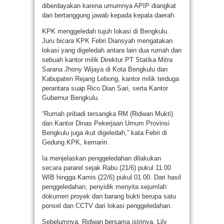
diberdayakan karena umumnya APIP diangkat
dan bertanggung jawab kepada kepala daerah.
KPK menggeledah tujuh lokasi di Bengkulu.
Juru bicara KPK Febri Diansyah mengatakan
lokasi yang digeledah antara lain dua rumah dan
sebuah kantor milik Direktur PT Statika Mitra
Sarana Jhony Wijaya di Kota Bengkulu dan
Kabupaten Rejang Lebong, kantor milik terduga
perantara suap Rico Dian Sari, serta Kantor
Gubernur Bengkulu.
“Rumah pribadi tersangka RM (Ridwan Mukti)
dan Kantor Dinas Pekerjaan Umum Provinsi
Bengkulu juga ikut digeledah,” kata Febri di
Gedung KPK, kemarin.
Ia menjelaskan penggeledahan dilakukan
secara pararel sejak Rabu (21/6) pukul 11.00
WIB hingga Kamis (22/6) pukul 01.00. Dari hasil
penggeledahan, penyidik menyita sejumlah
dokumen proyek dan barang bukti berupa satu
ponsel dan CCTV dari lokasi penggeledahan.
Sebelumnya, Ridwan bersama istrinya, Lily