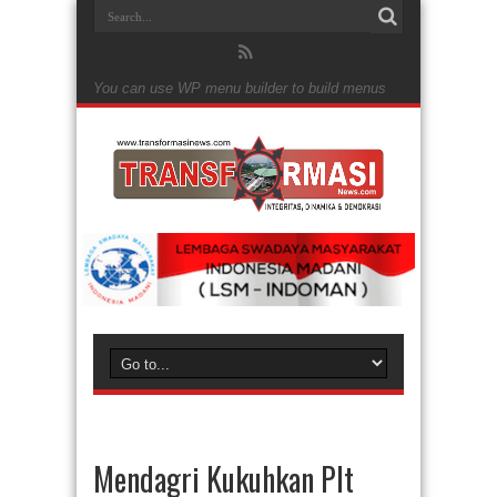
You can use WP menu builder to build menus
Mendagri Kukuhkan Plt