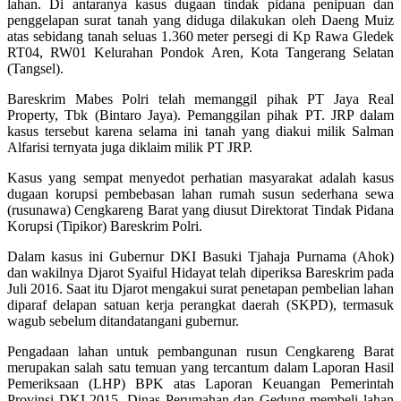
lahan. Di antaranya kasus dugaan tindak pidana penipuan dan
penggelapan surat tanah yang diduga dilakukan oleh Daeng Muiz
atas sebidang tanah seluas 1.360 meter persegi di Kp Rawa Gledek
RT04, RW01 Kelurahan Pondok Aren, Kota Tangerang Selatan
(Tangsel).
Bareskrim Mabes Polri telah memanggil pihak PT Jaya Real
Property, Tbk (Bintaro Jaya). Pemanggilan pihak PT. JRP dalam
kasus tersebut karena selama ini tanah yang diakui milik Salman
Alfarisi ternyata juga diklaim milik PT JRP.
Kasus yang sempat menyedot perhatian masyarakat adalah kasus
dugaan korupsi pembebasan lahan rumah susun sederhana sewa
(rusunawa) Cengkareng Barat yang diusut Direktorat Tindak Pidana
Korupsi (Tipikor) Bareskrim Polri.
Dalam kasus ini Gubernur DKI Basuki Tjahaja Purnama (Ahok)
dan wakilnya Djarot Syaiful Hidayat telah diperiksa Bareskrim pada
Juli 2016. Saat itu Djarot mengakui surat penetapan pembelian lahan
diparaf delapan satuan kerja perangkat daerah (SKPD), termasuk
wagub sebelum ditandatangani gubernur.
Pengadaan lahan untuk pembangunan rusun Cengkareng Barat
merupakan salah satu temuan yang tercantum dalam Laporan Hasil
Pemeriksaan (LHP) BPK atas Laporan Keuangan Pemerintah
Provinsi DKI 2015. Dinas Perumahan dan Gedung membeli lahan