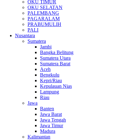
OKU TIMUR
OKU SELATAN
PALEMBANG
PAGARALAM
PRABUMULIH
PALI
Nusantara
Sumatera
Jambi
Bangka Belitung
Sumatera Utara
Sumatera Barat
Aceh
Bengkulu
Kepri/Riau
Kepulauan Nias
Lampung
Riau
Jawa
Banten
Jawa Barat
Jawa Tengah
Jawa Timur
Madura
Kalimantan