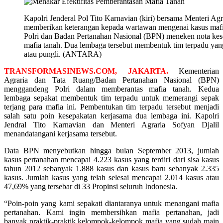
Kapolri Jenderal Pol Tito Karnavian (kiri) bersama Menteri Ag
memberikan keterangan kepada wartawan mengenai kasus mafia t
Polri dan Badan Pertanahan Nasional (BPN) meneken nota k
mafia tanah. Dua lembaga tersebut membentuk tim terpadu yang
atau pungli. (ANTARA)
TRANSFORMASINEWS.COM, JAKARTA.
Kementerian
Agraria dan Tata Ruang/Badan Pertanahan Nasional (BPN)
menggandeng Polri dalam memberantas mafia tanah. Kedua
lembaga sepakat membentuk tim terpadu untuk memerangi sepak
terjang para mafia ini. Pembentukan tim terpadu tersebut menjadi
salah satu poin kesepakatan kerjasama dua lembaga ini. Kapolri
Jendral Tito Karnavian dan Menteri Agraria Sofyan Djalil
menandatangani kerjasama tersebut.
Data BPN menyebutkan hingga bulan September 2013, jumlah
kasus pertanahan mencapai 4.223 kasus yang terdiri dari sisa kasus
tahun 2012 sebanyak 1.888 kasus dan kasus baru sebanyak 2.335
kasus. Jumlah kasus yang telah selesai mencapai 2.014 kasus atau
47,69% yang tersebar di 33 Propinsi seluruh Indonesia.
“Poin-poin yang kami sepakati diantaranya untuk menangani mafia
pertanahan. Kami ingin membersihkan mafia pertanahan, jadi
banyak praktik-praktik kelompok-kelompok mafia yang sudah main