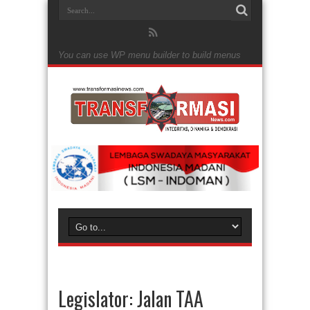
You can use WP menu builder to build menus
Legislator: Jalan TAA