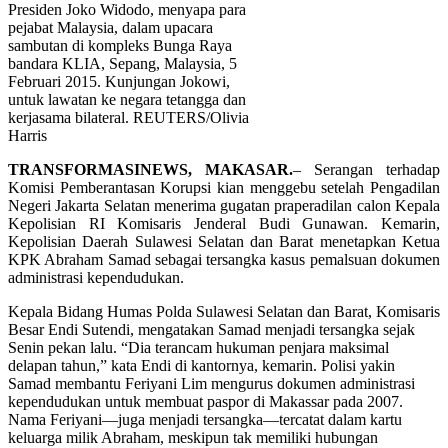
Presiden Joko Widodo, menyapa para
pejabat Malaysia, dalam upacara
sambutan di kompleks Bunga Raya
bandara KLIA, Sepang, Malaysia, 5
Februari 2015. Kunjungan Jokowi,
untuk lawatan ke negara tetangga dan
kerjasama bilateral. REUTERS/Olivia
Harris
TRANSFORMASINEWS, MAKASAR.
– Serangan terhadap
Komisi Pemberantasan Korupsi kian menggebu setelah Pengadilan
Negeri Jakarta Selatan menerima gugatan praperadilan calon Kepala
Kepolisian RI Komisaris Jenderal Budi Gunawan. Kemarin,
Kepolisian Daerah Sulawesi Selatan dan Barat menetapkan Ketua
KPK Abraham Samad sebagai tersangka kasus pemalsuan dokumen
administrasi kependudukan.
Kepala Bidang Humas Polda Sulawesi Selatan dan Barat, Komisaris
Besar Endi Sutendi, mengatakan Samad menjadi tersangka sejak
Senin pekan lalu. “Dia terancam hukuman penjara maksimal
delapan tahun,” kata Endi di kantornya, kemarin. Polisi yakin
Samad membantu Feriyani Lim mengurus dokumen administrasi
kependudukan untuk membuat paspor di Makassar pada 2007.
Nama Feriyani—juga menjadi tersangka—tercatat dalam kartu
keluarga milik Abraham, meskipun tak memiliki hubungan