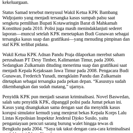
kekeluargaan.
Status Samad tersebut menyusul Wakil Ketua KPK Bambang
Widjojanto yang menjadi tersangka kasus sumpah palsu saat
sengketa pemilihan Bupati Kotawaringin Barat di Mahkamah
Konstitusi pada 2010. Polisi juga masih menindaklanjuti sederet
laporan—muncul setelah KPK menetapkan Budi Gunawan sebagai
tersangka kasus suap dan gratifikasi—yang menuding pimpinan dan
staf KPK terlibat pidana.
Wakil Ketua KPK Adnan Pandu Praja dilaporkan merebut saham
perusahaan PT Desy Timber, Kalimantan Timur, pada 2006.
Sedangkan Zulkarnain dituding menerima suap dan gratifikasi saat
menjadi Kepala Kejaksaan Jawa Timur pada 2008. Pengacara Budi
Gunawan, Frederich Yunadi, mengklaim Pandu dan Zulkarnain
ditetapkan sebagai tersangka pada pekan depan. “Kasusnya sudah
dikembangkan dan sudah matang,” ujarnya.
Penyidik KPK pun menjadi sasaran kriminalisasi. Novel Baswedan,
salah satu penyidik KPK, dipanggil polisi pada Jumat pekan ini.
Kasus yang disangkakan sama dengan saat dia menyidik kasus
korupsi simulator kemudi yang menjerat bekas Kepala Korps Lalu
Lintas Kepolisian Inspektur Jenderal Djoko Susilo, yaitu
penganiayaan pencuri sarang burung walet hingga tewas di
Bengkulu pada 2004. “Saya tak takut dengan cara-cara kriminalisasi