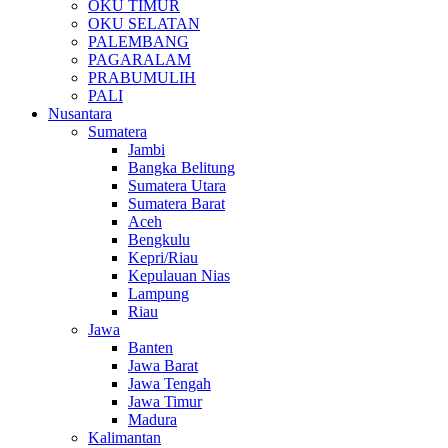
OKU TIMUR
OKU SELATAN
PALEMBANG
PAGARALAM
PRABUMULIH
PALI
Nusantara
Sumatera
Jambi
Bangka Belitung
Sumatera Utara
Sumatera Barat
Aceh
Bengkulu
Kepri/Riau
Kepulauan Nias
Lampung
Riau
Jawa
Banten
Jawa Barat
Jawa Tengah
Jawa Timur
Madura
Kalimantan