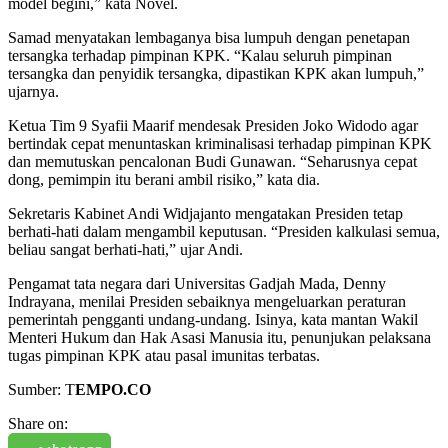
model begini,” kata Novel.
Samad menyatakan lembaganya bisa lumpuh dengan penetapan
tersangka terhadap pimpinan KPK. “Kalau seluruh pimpinan
tersangka dan penyidik tersangka, dipastikan KPK akan lumpuh,”
ujarnya.
Ketua Tim 9 Syafii Maarif mendesak Presiden Joko Widodo agar
bertindak cepat menuntaskan kriminalisasi terhadap pimpinan KPK
dan memutuskan pencalonan Budi Gunawan. “Seharusnya cepat
dong, pemimpin itu berani ambil risiko,” kata dia.
Sekretaris Kabinet Andi Widjajanto mengatakan Presiden tetap
berhati-hati dalam mengambil keputusan. “Presiden kalkulasi semua,
beliau sangat berhati-hati,” ujar Andi.
Pengamat tata negara dari Universitas Gadjah Mada, Denny
Indrayana, menilai Presiden sebaiknya mengeluarkan peraturan
pemerintah pengganti undang-undang. Isinya, kata mantan Wakil
Menteri Hukum dan Hak Asasi Manusia itu, penunjukan pelaksana
tugas pimpinan KPK atau pasal imunitas terbatas.
Sumber: T
EMPO.CO
Share on: