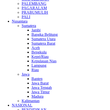
PALEMBANG
PAGARALAM
PRABUMULIH
PALI
Nusantara
Sumatera
Jambi
Bangka Belitung
Sumatera Utara
Sumatera Barat
Aceh
Bengkulu
Kepri/Riau
Kepulauan Nias
Lampung
Riau
Jawa
Banten
Jawa Barat
Jawa Tengah
Jawa Timur
Madura
Kalimantan
NASIONAL
PENDIDIKAN