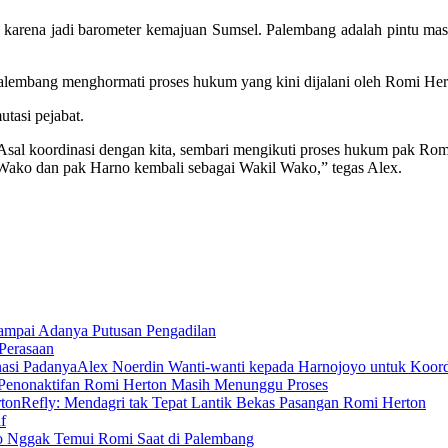
karena jadi barometer kemajuan Sumsel. Palembang adalah pintu masu
Palembang menghormati proses hukum yang kini dijalani oleh Romi Her
tasi pejabat.
n. Asal koordinasi dengan kita, sembari mengikuti proses hukum pak R
 Wako dan pak Harno kembali sebagai Wakil Wako,” tegas Alex.
Sampai Adanya Putusan Pengadilan
Perasaan
Alex Noerdin Wanti-wanti kepada Harnojoyo untuk Koor
Penonaktifan Romi Herton Masih Menunggu Proses
Refly: Mendagri tak Tepat Lantik Bekas Pasangan Romi Herton
f
o Nggak Temui Romi Saat di Palembang