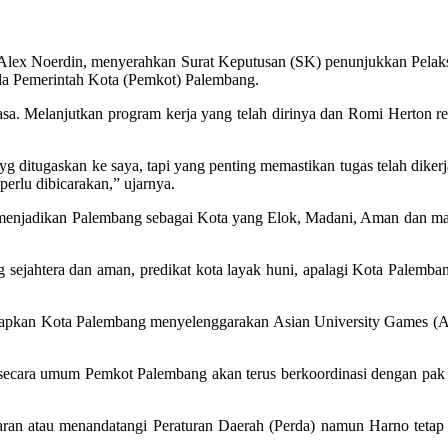
lex Noerdin, menyerahkan Surat Keputusan (SK) penunjukkan Pelak
a Pemerintah Kota (Pemkot) Palembang.
asa. Melanjutkan program kerja yang telah dirinya dan Romi Herton r
 yg ditugaskan ke saya, tapi yang penting memastikan tugas telah diker
perlu dibicarakan,” ujarnya.
menjadikan Palembang sebagai Kota yang Elok, Madani, Aman dan mas
 sejahtera dan aman, predikat kota layak huni, apalagi Kota Palemban
iapkan Kota Palembang menyelenggarakan Asian University Games (
pi secara umum Pemkot Palembang akan terus berkoordinasi dengan pa
n atau menandatangi Peraturan Daerah (Perda) namun Harno tetap 