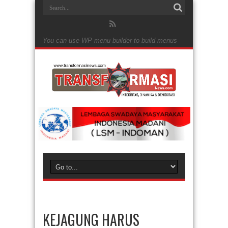
You can use WP menu builder to build menus
KEJAGUNG HARUS