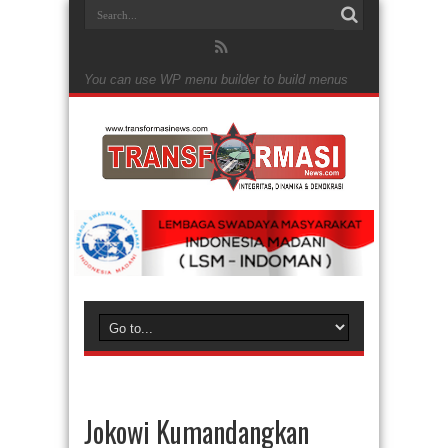
You can use WP menu builder to build menus
Jokowi Kumandangkan