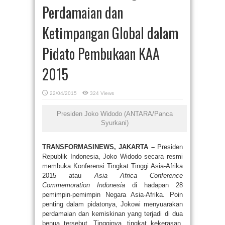
Perdamaian dan
Ketimpangan Global dalam
Pidato Pembukaan KAA
2015
22/04/2015
324 Views
Presiden Joko Widodo (ANTARA/Panca
Syurkani)
TRANSFORMASINEWS, JAKARTA –
Presiden
Republik Indonesia, Joko Widodo secara resmi
membuka Konferensi Tingkat Tinggi Asia-Afrika
2015 atau
Asia Africa Conference
Commemoration Indonesia
di hadapan 28
pemimpin-pemimpin Negara Asia-Afrika. Poin
penting dalam pidatonya, Jokowi menyuarakan
perdamaian dan kemiskinan yang terjadi di dua
benua tersebut. Tingginya, tingkat kekerasan,