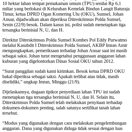
10 hektar lahan tempat pemakaman umum (TPU) senilai Rp 6,1
miliar yang berlokasi di Kelurahan Kemelak Bindun Langit Baturaja
Timur, ketua DPRD Ogan Komering Ulu (OKU), Sumsel, Johan
Anuar, dijadwalkan akan diperiksa Ditreskrimsus Polda Sumsel,
Senin (22/9) besok. Dalam kasus ini, polisi sudah menetapkan tiga
tersangka berinisial N, U, dan H.
Direktur Ditreskrimsus Polda Sumsel Kombes Pol Eddy Purwatmo
melalui Kasubdit I Ditreskrimsus Polda Sumsel, AKBP Imran Amir
mengungkapkan, pemeriksaan terhadap Johan Anuar saat ini masih
sebagai saksi. Johan turut mengetahui penggunaan anggaran lahan
kuburan yang digelontorkan Dinas Sosial OKU tahun 2012.
“Surat panggilan sudah kami kirimkan. Besok ketua DPRD OKU
bakal diperiksa sebagai saksi. Apakah terlibat atau tidak, masih
diselidiki,” ungkap Imran, Minggu (21/9).
Dijelaskannya, dugaan tipikor penyediaan lahan TPU ini sudah
menetapkan tiga tersangka berinisial N, U, dan H. Selain itu,
Ditreskrimsus Polda Sumsel telah melakukan penyitaan terhadap
dokumen-dokumen penting, salah satunya sertifikat tanah lahan
tersebut.
“Modus yang digunakan dengan cara melakukan pengelembungan
anggaran. Dana yang digunakan diduga tidak sesuai dengan luas