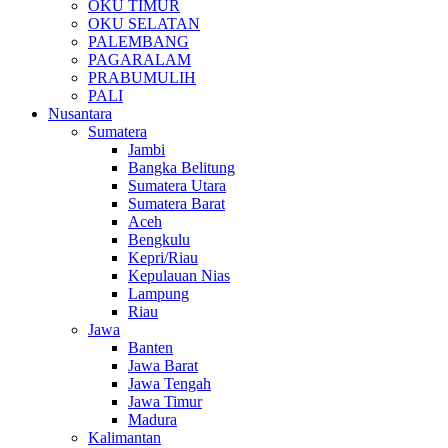
OKU TIMUR
OKU SELATAN
PALEMBANG
PAGARALAM
PRABUMULIH
PALI
Nusantara
Sumatera
Jambi
Bangka Belitung
Sumatera Utara
Sumatera Barat
Aceh
Bengkulu
Kepri/Riau
Kepulauan Nias
Lampung
Riau
Jawa
Banten
Jawa Barat
Jawa Tengah
Jawa Timur
Madura
Kalimantan